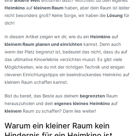
eine
andere Welt
entführen lässt? Möchtest du dein eigenes
Heimkino
auf
kleinem Raum
haben, aber dein Raum ist leider
nicht besonders groß? Keine Sorge, wir haben die
Lösung
für
dich!
In diesem Artikel zeigen wir dir, wie du ein
Heimkino
auf
kleinem Raum
planen und einrichten
kannst. Denn auch
wenn der Platz begrenzt ist, bedeutet das nicht, dass du auf
das ultimative Kinoerlebnis verzichten musst. Es gibt viele
Möglichkeiten, wie du mit der richtigen Technik und einigen
cleveren Einrichtungstipps ein beeindruckendes Heimkino auf
kleinem Raum schaffen kannst.
Bist du bereit, das Beste aus deinem
begrenzten
Raum
herauszuholen und dein
eigenes
kleines
Heimkino
auf
kleinem
Raum zu schaffen? Dann lies weiter!
Warum ein kleiner Raum kein
Hindernis für ein Heimkino ist