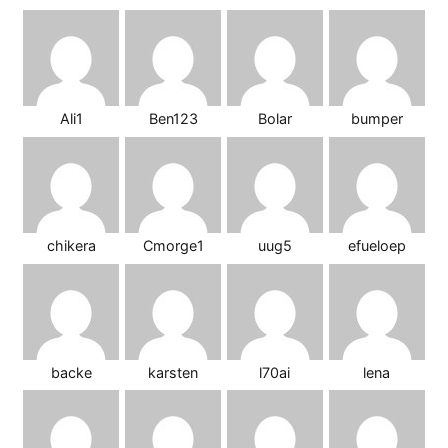
Ali1
Ben123
Bolar
bumper
chikera
Cmorge1
uug5
efueloep
backe
karsten
l70ai
lena