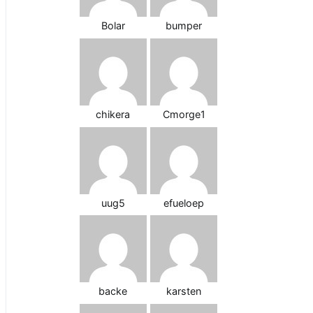
Bolar
bumper
chikera
Cmorge1
uug5
efueloep
backe
karsten