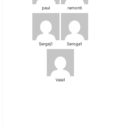
paul
ramonti
Sergej1
Seroga1
Vala1