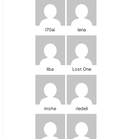
l70ai
lena
liba
Lost One
mohe
riedeli