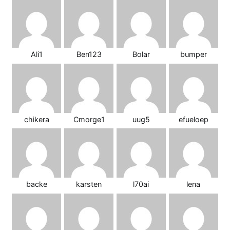
Ali1
Ben123
Bolar
bumper
chikera
Cmorge1
uug5
efueloep
backe
karsten
l70ai
lena