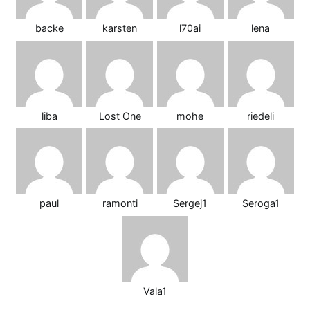
backe
karsten
l70ai
lena
liba
Lost One
mohe
riedeli
paul
ramonti
Sergej1
Seroga1
Vala1