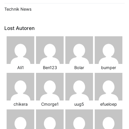
Technik News
Lost Autoren
Ali1
Ben123
Bolar
bumper
chikera
Cmorge1
uug5
efueloep