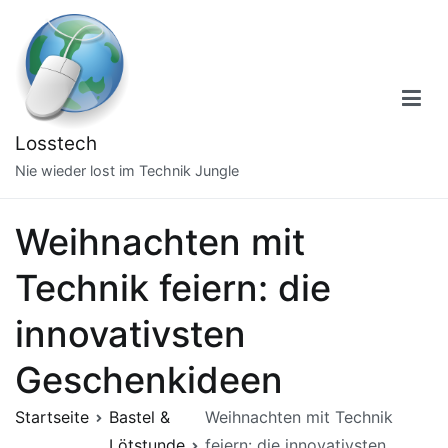
Zum
Inhalt
springen
Losstech
Nie wieder lost im Technik Jungle
Weihnachten mit
Technik feiern: die
innovativsten
Geschenkideen
Startseite
Bastel &
Weihnachten mit Technik
Lötstunde
feiern: die innovativsten