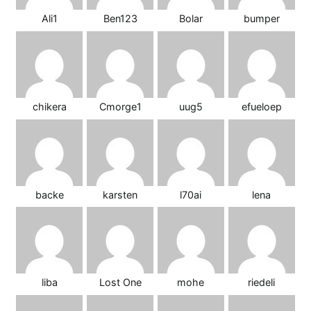
Ali1
Ben123
Bolar
bumper
chikera
Cmorge1
uug5
efueloep
backe
karsten
l70ai
lena
liba
Lost One
mohe
riedeli