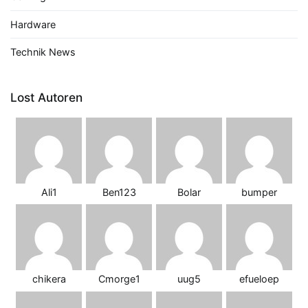
Hardware
Technik News
Lost Autoren
Ali1
Ben123
Bolar
bumper
chikera
Cmorge1
uug5
efueloep