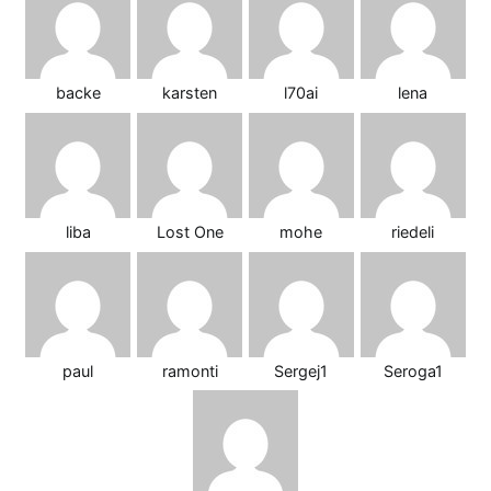
backe
karsten
l70ai
lena
liba
Lost One
mohe
riedeli
paul
ramonti
Sergej1
Seroga1