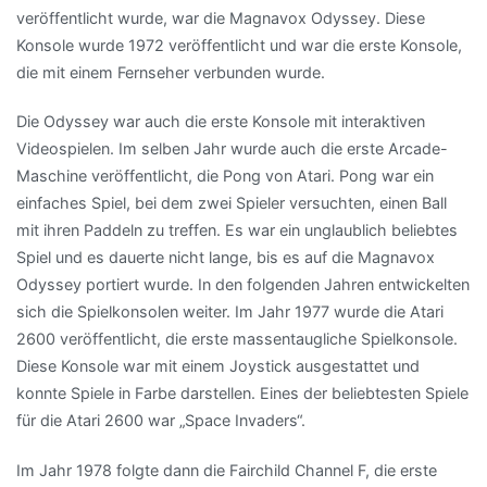
veröffentlicht wurde, war die Magnavox Odyssey. Diese
Konsole wurde 1972 veröffentlicht und war die erste Konsole,
die mit einem Fernseher verbunden wurde.
Die Odyssey war auch die erste Konsole mit interaktiven
Videospielen. Im selben Jahr wurde auch die erste Arcade-
Maschine veröffentlicht, die Pong von Atari. Pong war ein
einfaches Spiel, bei dem zwei Spieler versuchten, einen Ball
mit ihren Paddeln zu treffen. Es war ein unglaublich beliebtes
Spiel und es dauerte nicht lange, bis es auf die Magnavox
Odyssey portiert wurde. In den folgenden Jahren entwickelten
sich die Spielkonsolen weiter. Im Jahr 1977 wurde die Atari
2600 veröffentlicht, die erste massentaugliche Spielkonsole.
Diese Konsole war mit einem Joystick ausgestattet und
konnte Spiele in Farbe darstellen. Eines der beliebtesten Spiele
für die Atari 2600 war „Space Invaders“.
Im Jahr 1978 folgte dann die Fairchild Channel F, die erste