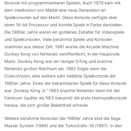
Konsole mit programmierbaren Spielen. Auch 1979 kam mit
dem Intellivision von Mattel eine neue Generation an
Spielkonsolen auf den Markt. Diese Konsole verfügte über
einen 16-bit Prozessor und konnte Spiele in Farbe darstellen.
Die 1980er Jahre waren ein goldenes Zeitalter für Videospiele
und Spielkonsolen. Viele berühmte Spiele und Konsolen
stammen aus dieser Zeit. 1981 wurde die Arcade-Machine
Donkey Kong von Nintendo veröffentlicht, in der Hauptrolle
Mario. Donkey Kong war ein riesiger Erfolg und brachte
Nintendo großen Reichtum ein. 1982 folgte dann die
ColecoVision, eine weitere sehr beliebte Spielkonsole der
1980er Jahre. Eines der bekanntesten Spiele für diese Konsole
war „Donkey Kong Jr.“ 1983 brachte Nintendo dann mit der
Famicom (später als NES bekannt) die erste Heimspielkonsole
heraus, die sich großer Beliebtheit erfreute.
Weitere berühmte Konsolen der 1980er Jahre sind die Sega
Master System (1986) und die TurboGrafx-16 (1987). In den