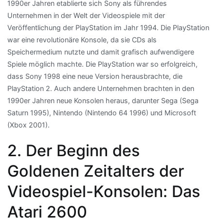
1990er Jahren etablierte sich Sony als führendes
Unternehmen in der Welt der Videospiele mit der
Veröffentlichung der PlayStation im Jahr 1994. Die PlayStation
war eine revolutionäre Konsole, da sie CDs als
Speichermedium nutzte und damit grafisch aufwendigere
Spiele möglich machte. Die PlayStation war so erfolgreich,
dass Sony 1998 eine neue Version herausbrachte, die
PlayStation 2. Auch andere Unternehmen brachten in den
1990er Jahren neue Konsolen heraus, darunter Sega (Sega
Saturn 1995), Nintendo (Nintendo 64 1996) und Microsoft
(Xbox 2001).
2. Der Beginn des
Goldenen Zeitalters der
Videospiel-Konsolen: Das
Atari 2600